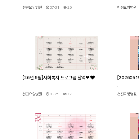
천진요양병원
07-31
26
천진요양병원
[26년 6월]사회복지 프로그램 달력❤
[20260
.
.
천진요양병원
05-29
125
천진요양병원