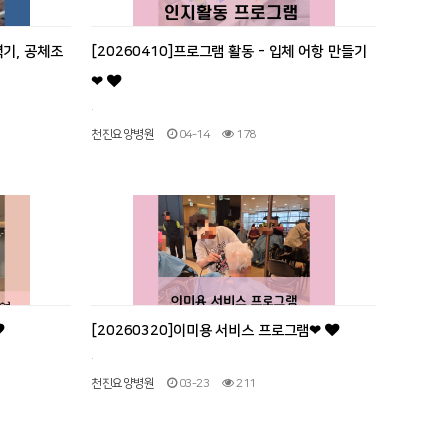
력기, 공체조
[20260410]프로그램 활동 - 입체 어항 만들기
❤
.
천진요양병원
04-14
178
[20260320]이미용 서비스 프로그램❤
.
천진요양병원
03-23
211