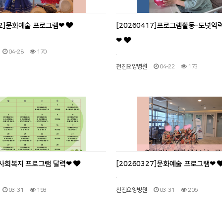
422]문화예술 프로그램❤
[20260417]프로그램활동-도넛악
❤
04-28
170
.
천진요양병원
04-22
173
월]사회복지 프로그램 달력❤
[20260327]문화예술 프로그램❤
.
03-31
193
천진요양병원
03-31
206