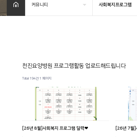
커뮤니티
사회복지프로그램
병원소개
공지사항
시설 둘러보기
금주의 식단
진료과목 안내
사회복지프로그램
천진요양병원 프로그램활동 업로드해드립니다
이용안내
물리치료
Total 194건
커뮤니티
1 페이지
온라인상담
기타
[26년 8월]사회복지 프로그램 달력❤
[26년 7
.
.