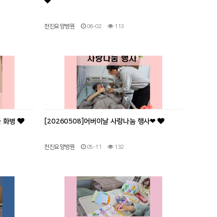
.
천진요양병원
06-02
113
꽃 화병
[20260508]어버이날 사랑나눔 행사❤
.
천진요양병원
05-11
132