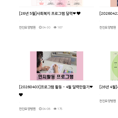
[26년 5월]사회복지 프로그램 달력❤
[20260
.
.
천진요양병원
04-30
167
천진요양병원
[20260403]프로그램 활동 - 4월 달력만들기❤
[26년 4
.
천진요양병원
.
천진요양병원
04-08
175