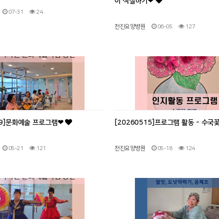
이 색칠하기❤
07-31
24
.
천진요양병원
06-05
127
519]문화예술 프로그램❤
[20260515]프로그램 활동 - 수국
.
05-21
121
천진요양병원
05-18
124