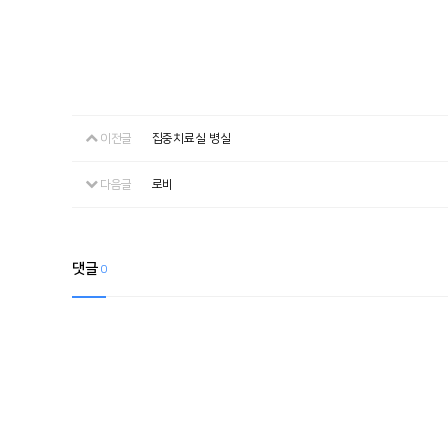
이전글
집중치료실 병실
다음글
로비
댓글
0