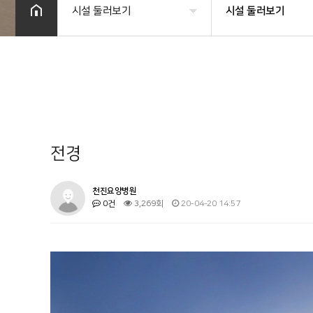
시설 둘러보기
시설 둘러보기
병원소개
시설 둘러보기
시설 둘러보기
진료과목 안내
이용안내
전경
커뮤니티
천진요양병원
0건
3,269회
20-04-20 14:57
기타